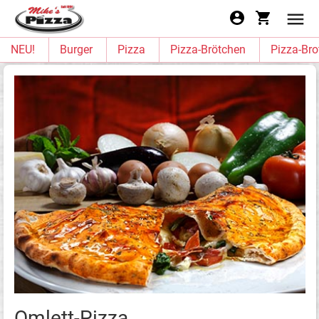
NEU!
Burger
Pizza
Pizza-Brötchen
Pizza-Bro
Omlett-Pizza